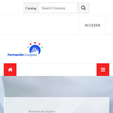
Salta al contenido principal
Salta al contenido principal
Catalog
ACCEDER
Nombre de usuario