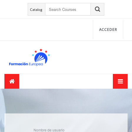
Salta al contenido principal
Salta al contenido principal
Catalog
ACCEDER
Nombre de usuario